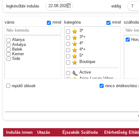
legkésőbbi indulás
eddig
7
város
mind
kategória
mind
szállod
3*
3*+
Alanya
Horu
4*
Antalya
Belek
4*+
Kemer
5*
Side
Boutique
Active
Anex Luxury Vibes
Bestseller
repülő ülések
nincs értékesítési 
Családbarát
Csúszdapark
Exclusive
Felnőttek részére
Sand beach
VIP
Waterslides
Indulás innen
Utazás
Éjszakák
Szálloda
Elérhetőség
Ellát
Youth