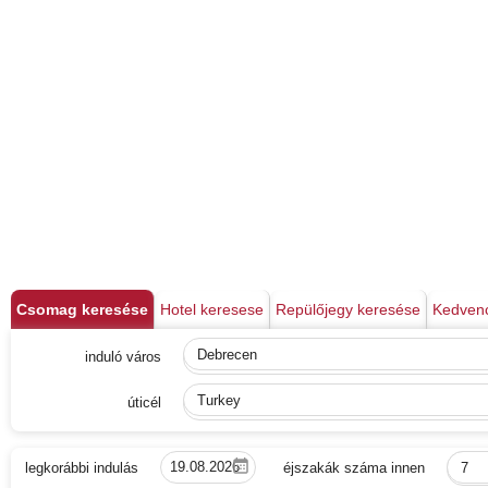
Csomag keresése
Hotel keresese
Repülőjegy keresése
Kedven
induló város
Debrecen
úticél
Turkey
legkorábbi indulás
éjszakák száma innen
7