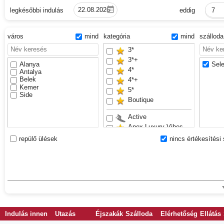
legkésőbbi indulás
eddig
7
város
mind
kategória
mind
szállod
3*
3*+
Alanya
Sele
4*
Antalya
Belek
4*+
Kemer
5*
Side
Boutique
Active
Anex Luxury Vibes
Bestseller
repülő ülések
nincs értékesítési 
Családbarát
Csúszdapark
Exclusive
Felnőttek részére
Sand beach
VIP
Waterslides
Indulás innen
Utazás
Éjszakák
Szálloda
Elérhetőség
Ellátás
Youth