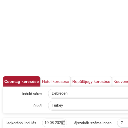
Csomag keresése
Hotel keresese
Repülőjegy keresése
Kedven
induló város
Debrecen
úticél
Turkey
legkorábbi indulás
éjszakák száma innen
7