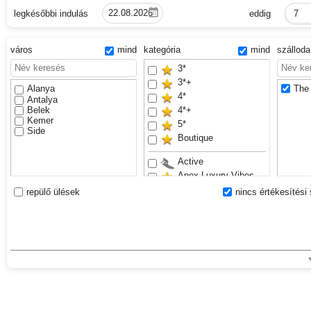
legkésőbbi indulás
eddig
7
város
mind
kategória
mind
szállod
3*
3*+
Alanya
The 
4*
Antalya
Belek
4*+
Kemer
5*
Side
Boutique
Active
Anex Luxury Vibes
Bestseller
repülő ülések
nincs értékesítési 
Családbarát
Csúszdapark
Exclusive
Felnőttek részére
Sand beach
VIP
Waterslides
Youth