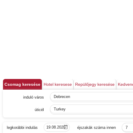
Csomag keresése
Hotel keresese
Repülőjegy keresése
Kedven
induló város
Debrecen
úticél
Turkey
legkorábbi indulás
éjszakák száma innen
7