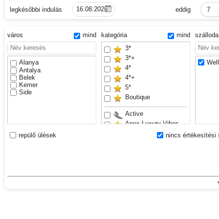
legkésőbbi indulás
eddig
7
város
mind
kategória
mind
szállod
3*
3*+
Alanya
Well
4*
Antalya
Belek
4*+
Kemer
5*
Side
Boutique
Active
Anex Luxury Vibes
Bestseller
repülő ülések
nincs értékesítési 
Családbarát
Csúszdapark
Exclusive
Felnőttek részére
Sand beach
VIP
Waterslides
Youth