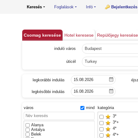
Keresés
Foglalások
Infó
Bejelentkezés
Csomag keresése
Hotel keresese
Repülőjegy keresése
induló város
Budapest
úticél
Turkey
legkorábbi indulás
éjs
legkésőbbi indulás
város
mind
kategória
3*
3*+
Alanya
4*
Antalya
Belek
4*+