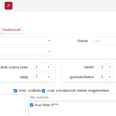
Link ehhez az oldalhoz
Kedvencek
Utazás
----
zakák száma innen
7
felnőtt
2
eddig
7
gyermek/életkor
0
mind
szálloda
csak a kiválasztott tételek megjelenítése
Acar Hotel 4****