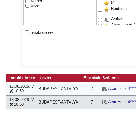
Kemer
5*
Side
Boutique
Active
Anex Luxury 
Bestseller
repülő ülések
Családbarát
Csúszdapark
Exclusive
Felnőttek rés
Sand beach
VIP
Waterslides
Indulás innen
Utazás
Éjszakák
Szálloda
Youth
16.08.2026, V
Acar Hotel 4****
BUDAPEST-ANTALYA
7
10:50
16.08.2026, V
Acar Hotel 4****
BUDAPEST-ANTALYA
7
10:50