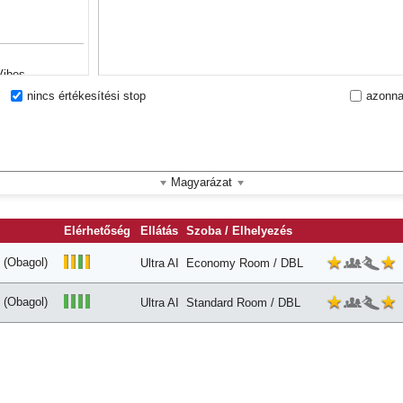
Vibes
nincs értékesítési stop
azonna
zére
Magyarázat
Elérhetőség
Ellátás
Szoba / Elhelyezés
(Obagol)
Ultra AI
Economy Room / DBL
(Obagol)
Ultra AI
Standard Room / DBL