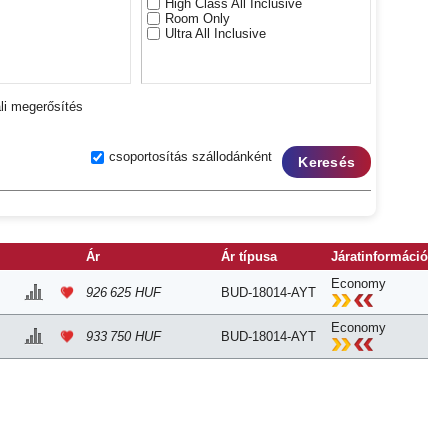
High Class All Inclusive
Room Only
Ultra All Inclusive
li megerősítés
csoportosítás szállodánként
Keresés
Ár
Ár típusa
Járatinformáció
Economy
926 625 HUF
BUD-18014-AYT
Economy
933 750 HUF
BUD-18014-AYT