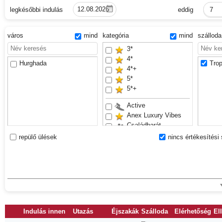
legkésőbbi indulás
eddig
7
város
mind
kategória
mind
szállod
3*
4*
Hurghada
Trop
4*+
5*
5*+
Active
Anex Luxury Vibes
Családbarát
Csúszdapark
repülő ülések
nincs értékesítési 
Felnőttek részére
Renovated
Sand beach
Waterslides
Indulás innen
Utazás
Éjszakák
Szálloda
Elérhetőség
El