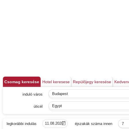
Csomag keresése
Hotel keresese
Repülőjegy keresése
Kedven
induló város
Budapest
úticél
Egypt
legkorábbi indulás
éjszakák száma innen
7