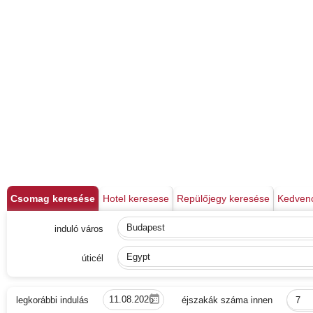
Csomag keresése
Hotel keresese
Repülőjegy keresése
Kedven
induló város
Budapest
úticél
Egypt
legkorábbi indulás
éjszakák száma innen
7