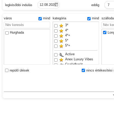
legkésőbbi indulás
eddig
7
város
mind
kategória
mind
szállod
3*
4*
Hurghada
Long
4*+
5*
5*+
Active
Anex Luxury Vibes
Családbarát
Csúszdapark
repülő ülések
nincs értékesítési 
Felnőttek részére
Renovated
Sand beach
Waterslides